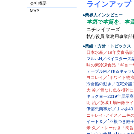
ラインアップ
会社概要
MAP
●業界人インタビュー
本気で本質を、本
ニチレイフーズ
執行役員 業務用事業
●業績・方針・トピックス
日本水産／19年度食品事
マルハN／ベイスターズ
味の素冷凍食品「ギョー
テーブルM／ゆるキャラ
ヨコレイ／｢ホワイト物
冷食協の動き／在宅介護
大 冷／骨なし魚を根幹
キョクヨー2019年展示
明 治／茨城工場米飯ライ
伊藤忠商事がプリマ株4
ニチレイ･アイス／二色の
イート＆／｢羽根つき餃子
米 久／トレー付き「肉
ケンミン食品／｢にゃき