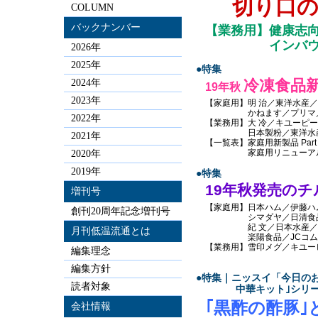
切り口の
COLUMN
バックナンバー
【業務用】健康志
インバウンド
2026年
2025年
●特集
冷凍食品
2024年
19年秋
2023年
【家庭用】明 治／東洋水産
かねます／プリマ／
2022年
【業務用】大 冷／キユーピ
日本製粉／東洋水産／
2021年
【一覧表】家庭用新製品 Part 
家庭用リニューアル／
2020年
2019年
●特集
19年秋発売の
増刊号
【家庭用】日本ハム／伊藤ハ
創刊20周年記念増刊号
シマダヤ／日清食品チル
紀 文／日本水産／極 
月刊低温流通とは
楽陽食品／JCコムサ
【業務用】雪印メグ／キユー
編集理念
編集方針
●特集｜ニッスイ「今日の
読者対象
中華キット｣シリー
｢黒酢の酢豚｣
会社情報