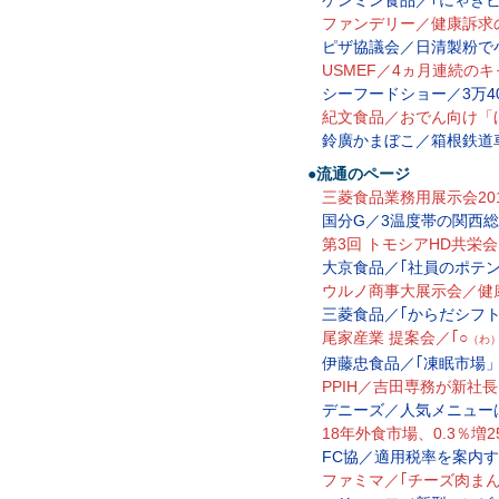
ファンデリー／健康訴求
ピザ協議会／日清製粉で
USMEF／4ヵ月連続の
シーフードショー／3万4
紀文食品／おでん向け「
鈴廣かまぼこ／箱根鉄道
●流通のページ
三菱食品業務用展示会20
国分G／3温度帯の関西
第3回 トモシアHD共栄会
大京食品／｢社員のポテ
ウルノ商事大展示会／健
三菱食品／｢からだシフ
尾家産業 提案会／｢○
（わ
伊藤忠食品／｢凍眠市場
PPIH／吉田専務が新社
デニーズ／人気メニュー
18年外食市場、0.3％増2
FC協／適用税率を案内
ファミマ／｢チーズ肉ま