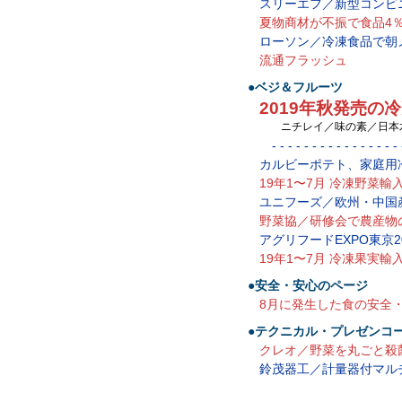
スリーエフ／新型コンビニ
夏物商材が不振で食品4％
ローソン／冷凍食品で朝
流通フラッシュ
●ベジ＆フルーツ
2019年秋発売の
ニチレイ／味の素／日本水
- - - - - - - - - - - - - - - - -
カルビーポテト、家庭用
19年1〜7月 冷凍野菜輸
ユニフーズ／欧州・中国
野菜協／研修会で農産物
アグリフードEXPO東京2
19年1〜7月 冷凍果実輸
●安全・安心のページ
8月に発生した食の安全
●テクニカル・プレゼンコ
クレオ／野菜を丸ごと殺
鈴茂器工／計量器付マル