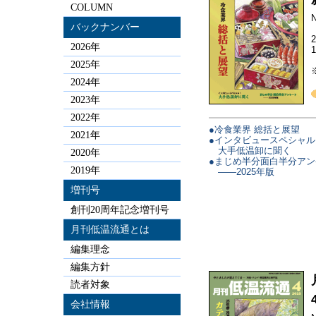
COLUMN
N
バックナンバー
2026年
2025年
2024年
2023年
2022年
●冷食業界 総括と展望
2021年
●インタビュースペシャル
大手低温卸に聞く
2020年
●まじめ半分面白半分アン
2019年
——2025年版
増刊号
創刊20周年記念増刊号
月刊低温流通とは
編集理念
編集方針
読者対象
会社情報