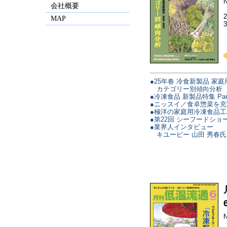
N
会社概要
MAP
●25年春 冷食新製品 家庭
カテゴリー別傾向分析
●冷凍食品 新製品特集 Par
●ニッスイ／食卓惣菜を充
●極洋の家庭用冷凍食品
●第22回 シーフードショ
●業界人インタビュー
キユーピー 山田 秀春氏
N