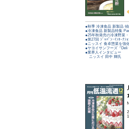
●秋季 冷凍食品 新製品 
●冷凍食品 新製品特集 Par
●25年秋発売の冷凍野菜
●第27回 ｼﾞｬﾊﾟﾝ･ｲﾝﾀｰﾅｼｮ
●ニッスイ 食卓惣菜を強
●ヤヨイサンフーズ『Deli G
●業界人インタビュー
ニッスイ 田中 輝氏
N