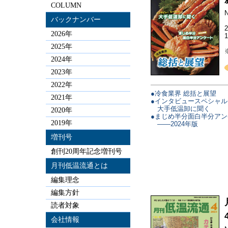
COLUMN
N
バックナンバー
2026年
2025年
2024年
2023年
2022年
●冷食業界 総括と展望
2021年
●インタビュースペシャル
大手低温卸に聞く
2020年
●まじめ半分面白半分アン
2019年
——2024年版
増刊号
創刊20周年記念増刊号
月刊低温流通とは
編集理念
編集方針
読者対象
会社情報