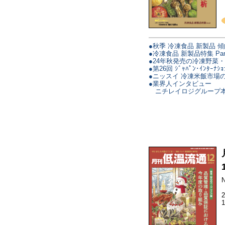
●秋季 冷凍食品 新製品 
●冷凍食品 新製品特集 Par
●24年秋発売の冷凍野菜
●第26回 ｼﾞｬﾊﾟﾝ･ｲﾝﾀｰﾅｼｮ
●ニッスイ 冷凍米飯市場
●業界人インタビュー
ニチレイロジグループ本
N