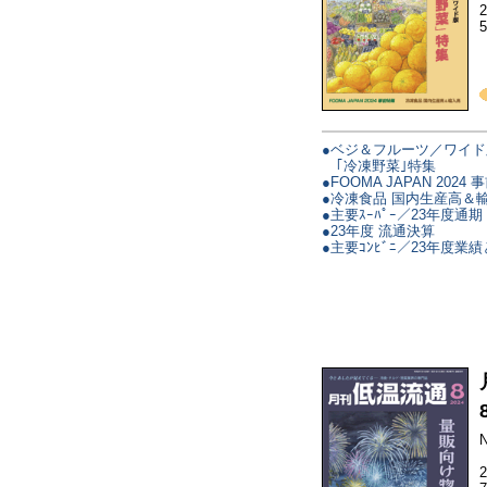
●ベジ＆フルーツ／ワイド
｢冷凍野菜｣特集
●FOOMA JAPAN 2024
●冷凍食品 国内生産高＆
●主要ｽｰﾊﾟｰ／23年度通
●23年度 流通決算
●主要ｺﾝﾋﾞﾆ／23年度業
N