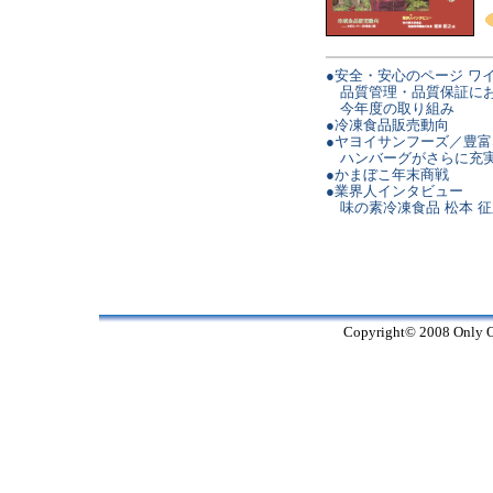
●安全・安心のページ ワ
品質管理・品質保証に
今年度の取り組み
●冷凍食品販売動向
●ヤヨイサンフーズ／豊
ハンバーグがさらに充
●かまぼこ年末商戦
●業界人インタビュー
味の素冷凍食品 松本 征
Copyright© 2008 Only On