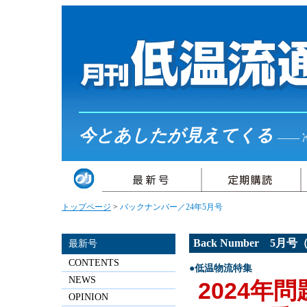
今とあしたが見えてくる
――
トップページ
>
バックナンバー／24年5月号
Back Number 5月
最新号
CONTENTS
●低温物流特集
NEWS
2024年問
OPINION