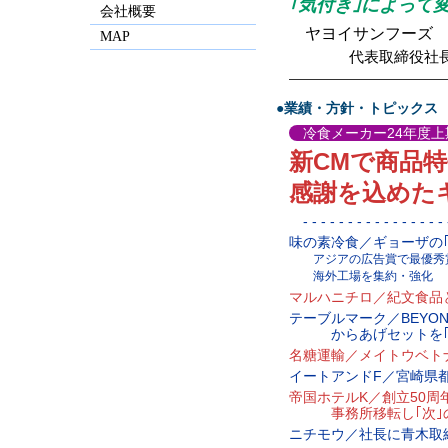
｢気付き｣によって
会社概要
ヤヨイサンフーズ
MAP
代表取締役社
—————————————
●業績・方針・トピックス
冷食メーカー24年度上
新CMで商品
感謝を込めた
- - - - - - - - - - - - - - - - -
味の素冷食／ギョーザの
アジアの広告賞で最優秀
海外工場を集約・強化
マルハニチロ／紀文食品
テーブルマーク／BEYOND
からあげセットを｢サ
名糖運輸／メイトウベト
イートアンドF／宮崎県
帝国ホテルK／創立50周
事務所移転し｢次｣の
ニチモウ／社長に青木取