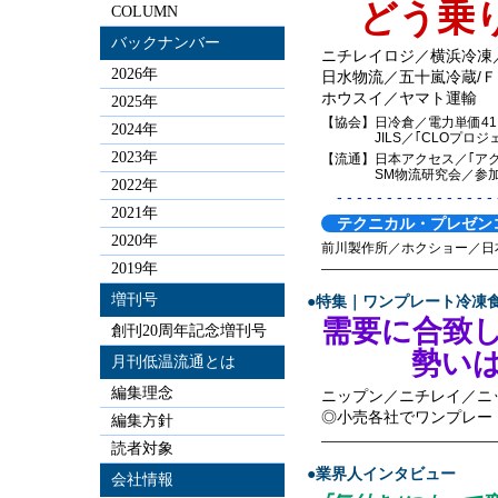
どう乗り
COLUMN
バックナンバー
ニチレイロジ／横浜冷凍
2026年
日水物流／五十嵐冷蔵/
ホウスイ／ヤマト運輸
2025年
【協会】日冷倉／電力単価41.
2024年
JILS／｢CLOプロジェ
2023年
【流通】日本アクセス／｢ア
SM物流研究会／参加企
2022年
- - - - - - - - - - - - - - - - -
2021年
テクニカル・プレゼン
2020年
前川製作所／ホクショー／日
2019年
—————————————
増刊号
●特集｜ワンプレート冷凍
需要に合致
創刊20周年記念増刊号
勢いは今
月刊低温流通とは
編集理念
ニップン／ニチレイ／ニ
◎小売各社でワンプレー
編集方針
—————————————
読者対象
●業界人インタビュー
会社情報