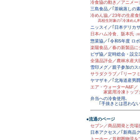
冷食協の動き／アニメー
三島食品／｢茶碗蒸しの
冷めん協／23年の生産食数
高校生対象の｢冷凍めん料
ニッスイ／｢日本デリカ
日本ハム冷食、阪本氏
（6
惣菜協／｢令和5年度 ロ
楽陽食品／春の新製品に
ピザ協／定時総会・設立
全蒲品評会／農林水産大臣
雪印メグ／親子参加のス
サラダクラブ／｢リーフミ
ヤマザキ／｢北海道産男
エア・ウォーターA&F／
家庭用冷凍トップシ
弁当への冷食使用､
｢手抜きとは思わない
—————————————
●流通のページ
セブン／商品開発と売場
日本アクセス／｢新商品グ
トーホー／首都圏物流を“