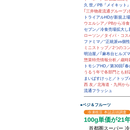
久 世／PB『メイキット
｢三井物産流通グループ｣
トライアルHDが新規上
ウエルシア／PBから冷食
セブン／冷食売場拡大し
ローソン／タイパ・コス
ファミマ／“正統派vs個
ミニストップ／2つのコ
明治屋／｢麻布台ヒルズ
惣菜特売情報分析／歳時
トモシアHD／第30回｢
うるう年で各部門とも好
まいばすけっと／トップ
西 友／北海道・九州か
流通フラッシュ
—————————————
●ベジ＆フルーツ
冷凍枝豆 本誌店頭調
100g単価が21
首都圏スーパー 冷