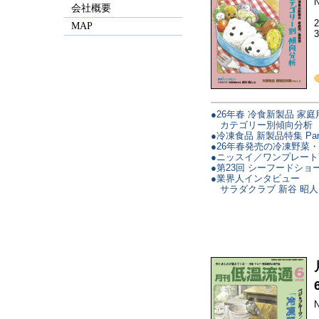
N
会社概要
MAP
●26年春 冷食新製品 家庭
カテゴリー別傾向分析
●冷凍食品 新製品特集 Par
●26年春発売の冷凍野菜
●ニッスイ／ワンプレー
●第23回 シーフードショ
●業界人インタビュー
サラダクラブ 新谷 昭人
N