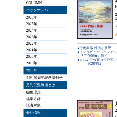
COLUMN
N
バックナンバー
2026年
2025年
2024年
2023年
2022年
●冷食業界 総括と展望
2021年
●インタビュースペシャル
大手低温卸に聞く
2020年
●まじめ半分面白半分アン
2019年
——2026年版
増刊号
創刊20周年記念増刊号
月刊低温流通とは
編集理念
編集方針
読者対象
会社情報