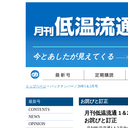
今とあしたが見えてくる
――
トップページ
>
バックナンバー／26年1＆2月号
お詫びと訂正
最新号
CONTENTS
月刊低温流通 1＆
NEWS
お詫びと訂正
OPINION
月刊低温流通1＆2月合