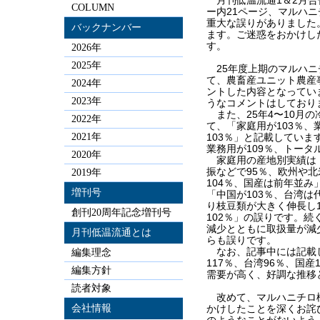
COLUMN
ー内21ページ、マルハ
重大な誤りがありました
バックナンバー
ます。ご迷惑をおかけし
す。
2026年
2025年
25年度上期のマルハニ
て、農畜産ユニット農産
2024年
ントした内容となってい
2023年
うなコメントはしており
また、25年4〜10月
2022年
て、「家庭用が103％、
2021年
103％」と記載していま
業務用が109％、トータ
2020年
家庭用の産地別実績は「
振などで95％、欧州や
2019年
104％、国産は前年並
増刊号
「中国が103％、台湾
り枝豆類が大きく伸長し1
創刊20周年記念増刊号
102％」の誤りです。
減少とともに取扱量が減
月刊低温流通とは
らも誤りです。
なお、記事中には記載
編集理念
117％、台湾96％、国
編集方針
需要が高く、好調な推移
読者対象
改めて、マルハニチロ
会社情報
かけしたことを深くお詫
のようなことがないよう