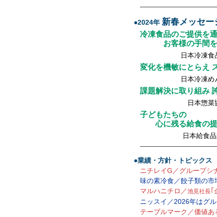
—————————————
新春メッセー
●2024年
冷凍食品のご提供を
お客様の手間を分
日本冷凍食品協
変化を機敏にとらえ 
日本冷凍めん協
課題解決に取り組み 
日本惣菜協会
子どもたちの
心に残る給食の提
日本給食品連合
—————————————
●業績・方針・トピックス
ニチレイG／グループシ
味の素冷食／餃子類の市
マルハニチロ／
池見社長
ニッスイ／2026年はグル
テーブルマーク／価値あ