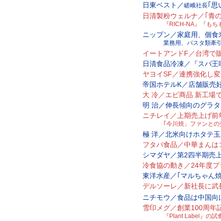
日東ベスト／
｢
嵯峨社長
日清製粉ウェルナ／｢青の洞
『RICH-NA』『も
ニップン／家庭用、個食
業務用、パスタ類牽
イートアンドF／台湾で
日清食品冷凍／『スパ王
ヤヨイSF／連携強化し
帝国ホテルK／店舗販売
大 冷／エビ商品 新工場
明 治／伸長傾向のグラ
ニチレイ／上期売上げ前
｢今川焼」ファンとの
極 洋／北米向けホタテ
フタバ食品／中華まんは
シマダヤ／第2四半期売上
冷食協の動き／24年度
東洋水産／｢マルちゃん
デルソーレ／新社長に武
ニチモウ／食品は中国向
雪印メグ／創業100周年
『Plant Label』