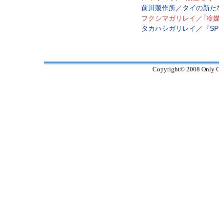
前川製作所／タイの新たな
フクシマガリレイ／｢冷
タカハシガリレイ／『SPI
Copyright© 2008 Only On