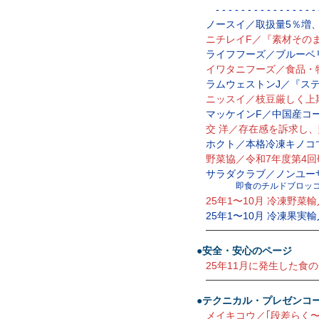
- - - - - - - - - - - - - - - - -
ノースイ／取扱量5％増、
ニチレイF／『素材その
ライフフーズ／ブルーベ
イワタニフーズ／食品・
ラムウェストンJ／『ス
ニッスイ／枝豆厳しく上
マッケインF／中国産コ
交 洋／存在感を訴求し
ホクト／本格冷凍キノコ
野菜協／令和7年度第4
サラダクラブ／ノンユー
即食のチルドブロッ
25年1〜10月 冷凍野菜
25年1〜10月 冷凍果実
—————————————
●安全・安心のページ
25年11月に発生した食
—————————————
●テクニカル・プレゼンコ
メイキコウ／｢段差らく