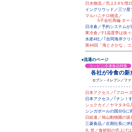
日水物流／売上3.9％増1
イングリウッド／三ツ星
マルハニチロ物流／
5子会社再編 ターミ
日冷倉／予約システムが
東冷倉／F1温度帯は徐
水産4社／｢合同海岸クリ
第44回「海とさかな」コ
—————————————
●流通のページ
コンビニ冷凍食品特集
各社が冷食の新た
セブン－イレブン／ファ
- - - - - - - - - - - - - - - - -
日本アクセス／｢フローズ
日本アクセス／｢チン！する
ショクカイ／ヤマタネG
シンガポールの国分Gに
日給連／旭山動物園の坂
三菱食品／次期社長に伊
久 世／食材卸の売上げは8