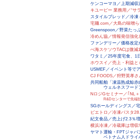
ケンコーマヨ／上期減収
キユーピー 業務用／“サ
スタイルブレッド／冷凍
宅麺.com／大島の味噌
Greenspoon／野菜たっ
冷めん協／情報発信強化
ファンデリー／価格改定
べ海スケソウTACは微減13
ワタミ／25年度宅食、1
ホウスイ／売上・利益と
USMEF／イベント等で
CJ FOODS／狩野英
共同船舶「凍温熟成鯨赤
ウェルネスフードア
NロジGセミナー／｢NL＋Li
R&Dセンターで先端
SGホールディングス／
ピエトロ／冷凍パスタ28
紀文食品／売上げ2.3％
横浜冷凍／冷蔵庫は増収
ヤマト運輸・FPTジャパ
ベトナム人ドライバ