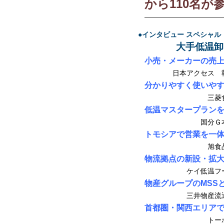
から110名が
—————————————
●インタビュー スペシャル
大手低温卸に
小売・メーカーの売
日本アクセス 執
分かりやすく使いや
三菱食品 
低温マスタープランを
国分Ｇ本社 
トモシアで営業を一
旭食品 
物流拠点の新設・拡
ケイ低温フーズ
物産グループのMSS
三井物産流通G
首都圏・関西エリア
トーホー 