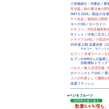
三井物産G・月曜会／業
市冷協／味の素冷食の関
SMTS 2026／新設の
ケイ友会／激戦区の関西
ヨークHD／ヨーカドー
ヤオコー／300店舗体制
サミット／冷食に注力し
トライアルHD／小型店
25年度上期 流通決算（
ヤオコー、サミット
セブン／冷凍ラーメンを
セブンやMRGらが協業し
自動運転トラックで
ベルク／無人決済店舗『Be
ローソンストア100／“
コメの代替として麺類が
流通フラッシュ
—————————————
●ベジ＆フルーツ
2025年を振り返る
数量5.4％増も