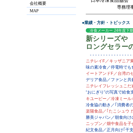
日本冷凍食品協会
会社概要
専務理
MAP
—————————————
●業績・方針・トピックス
冷食メーカー 24年度下
新シリーズや
ロングセラー
- - - - - - - - - - - - - - - - -
ニチレイF／キッザニア
味の素冷食／停電時でも
イートアンドF／台湾のセ
デリア食品／ファンと共
ニチレイフレッシュこだ
“おにぎり”の写真で給食
キユーピー／冷凍ミール
冷食協の動き／｢消費者の
楽陽食品／｢たこシュウ 
勝美ジャパン／朝食向け
ニップン／畑中食品を子
紀文食品／正月向け｢干