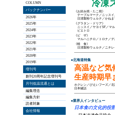
冷凍ス
COLUMN
バックナンバー
《お好み焼・たこ焼》
テーブルマーク／ニッスイ
2026年
日清製粉ウェルナ／かねま
2025年
《グラタン・ドリア》
ニッスイ／ヤヨイSF／マル
2024年
ピエトロ
《ピ ザ》
2023年
マルハニチロ／トロナ／デ
2022年
《軽 食》
日清製粉ウェルナ／ニチレ
2021年
—————————————
2020年
●北海道特集
2019年
高温など気
増刊号
生産時期早
創刊20周年記念増刊号
月刊低温流通とは
ホクレン／びえいフーズ／北
日本罐詰
編集理念
—————————————
編集方針
●業界人インタビュー
読者対象
日本食の文化的役
会社情報