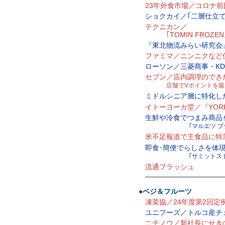
23年外食市場／コロナ前比
ショクカイ／｢二層仕立
テクニカン／
｢TOMIN FROZE
『東北物流みらい研究会
ファミマ／ニンニクなど
ローソン／三菱商事・KD
セブン／店内調理のでき
店舗でVポイントを最
ミドルシニア層に特化し
イトーヨーカ堂／『YORK
生鮮や冷食でつまみ商品
｢マルエツ プ
米不足報道で主食品に特
即食･簡便でらしさを体
｢サミットス
流通フラッシュ
—————————————
●ベジ＆フルーツ
凍菜協／24年度第2回定
ユニフーズ／トルコ産チ
ニチノウ／新社長にせき