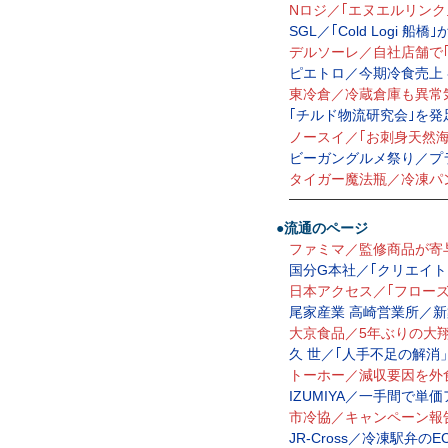
Nロジ／｢エヌエルリンク
SGL／｢Cold Logi
デルソーレ／自社店舗で
ピエトロ／今期冷食売上
東冷倉／冷蔵倉庫も異常
｢チルド物流研究会｣を発
ノースイ／｢お刺身天然海
ビーガングルメ祭り／プ
タイガー魔法瓶／冷凍パ
—————————————
●流通のページ
ファミマ／監修商品が寄与
国分G本社／｢クリエイト｣
日本アクセス／｢フローズ
尾家産業 高崎営業所／新
大京食品／5年ぶりの大翔
久 世／｢人手不足の解消
トーホー／減収要因を外
IZUMIYA／一手間で
市冷協／キャンペーン報
JR-Cross／冷凍駅弁