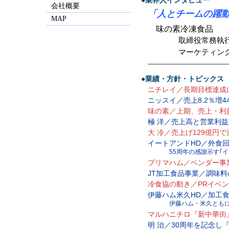
会社概要
「人とチームの躍動
MAP
味の素冷凍食品
取締役常務執行
マーケティング
—————————————
●業績・方針・トピックス
ニチレイ／長期目標達成
ニッスイ／売上8.2％増4
味の素／上期、売上・利
極 洋／売上高と営業利
大 冷／売上げ129億円
イートアンドHD／外食
55周年の感謝示す｢
プリマハム／ベンダー事
JT加工食品事業／調味
冷食協の動き／PRイベ
伊藤ハム米久HD／加工
伊藤ハム・米久とも
マルハニチロ『新中華街
明 治／30周年を記念し