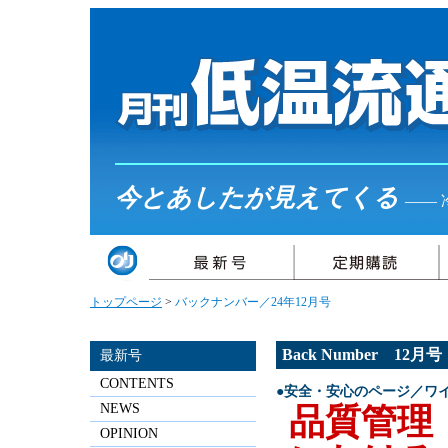
今とあしたが見えてくる
――
トップページ
>
バックナンバー／24年12月号
Back Number 12月
最新号
CONTENTS
●安全・安心のページ／ワ
NEWS
品質管理
OPINION