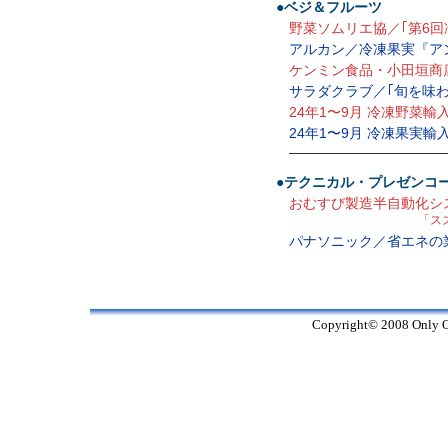
●ベジ＆フルーツ
野菜ソムリエ協／｢第6回
アルカン／冷凍果実『ア
ケンミン食品・小田垣商
サラダクラブ／｢旬を味わ
24年1〜9月 冷凍野菜輸
24年1〜9月 冷凍果実輸
—————————————
●テクニカル・プレゼンコ
おむすび製造半自動化シ
「スズ
パナソニック／省エネの
Copyright© 2008 Only On