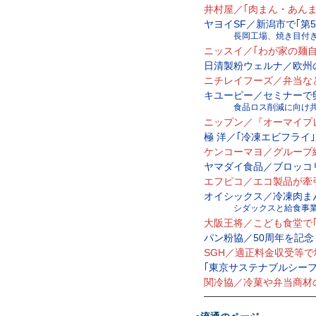
井村屋／｢肉まん・あんま
ヤヨイSF／新潟市で｢第55
長岡工場、焼き目付
ニッスイ／｢わが家の麺自
日清製粉ウェルナ／欧州の
ニチレイフーズ／弁当な
キユーピー／セミナーで
食品ロス削減に向け
ニップン／『オーマイプ
極 洋／｢冷凍エビフライ
ケンコーマヨ／グループ総
ヤマダイ食品／ブロッコ
エフピコ／エコ製品が牽引
オイシックス／冷凍肉ま
シダックスと給食事
大阪王将／こども食堂で
パン粉協／50周年を記
SGH／適正料金収受等
｢東京サステナブルシーフ
関冷協／冷菓や弁当商材
—————————————