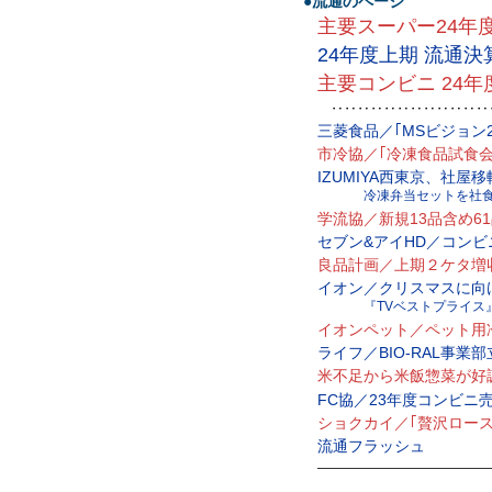
●流通のページ
主要スーパー24年
24年度上期 流通決
主要コンビニ 24
‥‥‥‥‥‥‥‥‥‥‥‥
三菱食品／｢MSビジョン2
市冷協／｢冷凍食品試食会
IZUMIYA西東京、社屋移
冷凍弁当セットを社
学流協／新規13品含め6
セブン&アイHD／コン
良品計画／上期２ケタ増
イオン／クリスマスに向け
『TVベストプライス
イオンペット／ペット用
ライフ／BIO-RAL事業
米不足から米飯惣菜が好
FC協／23年度コンビニ売
ショクカイ／｢贅沢ロース
流通フラッシュ
—————————————