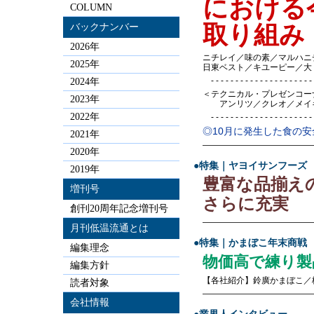
における
COLUMN
取り組み
バックナンバー
2026年
ニチレイ／味の素／マルハニ
2025年
日東ベスト／キユーピー／大
- - - - - - - - - - - - - - - - - - - - - -
2024年
＜テクニカル・プレゼンコー
2023年
アンリツ／クレオ／メイキ
2022年
- - - - - - - - - - - - - - - - - - - - - -
◎10月に発生した食の
2021年
—————————————
2020年
●特集｜ヤヨイサンフーズ
2019年
豊富な品揃え
増刊号
さらに充実
創刊20周年記念増刊号
—————————————
月刊低温流通とは
●特集｜かまぼこ年末商戦
編集理念
物価高で練り製
編集方針
【各社紹介】鈴廣かまぼこ／
読者対象
—————————————
会社情報
●業界人インタビュー