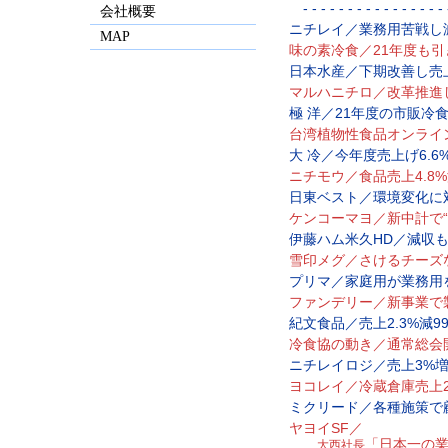
- - - - - - - - - - - - - - - - -
会社概要
ニチレイ／業務用苦戦し
MAP
味の素冷食／21年度も
日本水産／下期改善し売上4
マルハニチロ／改革推進
極 洋／21年度の市販冷
台湾植物性食品オンライ
大 冷／今年度売上げ6.6
ニチモウ／食品売上4.8%
日東ベスト／環境変化に
ケンコーマヨ／新中計で“
伊藤ハム米久HD／減収
雪印メグ／さけるチーズ
プリマ／家庭用が業務用
ファンデリー／新事業で
紀文食品／売上2.3%減9
冷食協の動き／通常総会
ニチレイロジ／売上3%増
ヨコレイ／冷蔵倉庫売上2
ミクリード／各種施策で
ヤヨイSF／
「日本一の
大西社長