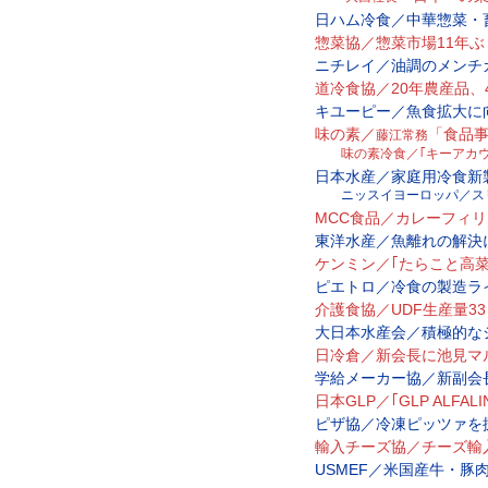
日ハム冷食／中華惣菜・
惣菜協／惣菜市場11年
ニチレイ／油調のメンチ
道冷食協／20年農産品、4.
キユーピー／魚食拡大に
味の素／
「食品
藤江常務
味の素冷食／｢キーアカウ
日本水産／家庭用冷食新製
ニッスイヨーロッパ／スリ
MCC食品／カレーフィ
東洋水産／魚離れの解決
ケンミン／｢たらこと高
ピエトロ／冷食の製造ラ
介護食協／UDF生産量3
大日本水産会／積極的な
日冷倉／新会長に池見マ
学給メーカー協／新副会
日本GLP／｢GLP ALFAL
ピザ協／冷凍ピッツァを
輸入チーズ協／チーズ輸
USMEF／米国産牛・豚