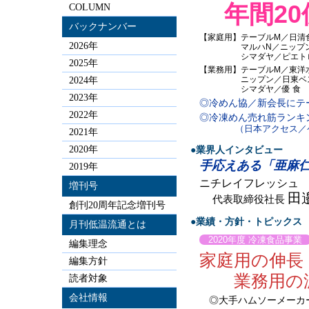
年間20
COLUMN
バックナンバー
【家庭用】テーブルM／日清
2026年
マルハN／ニップン／ケ
シマダヤ／ピエト
2025年
【業務用】テーブルM／東洋
ニップン／日東ベスト／
2024年
シマダヤ／優 食
2023年
◎冷めん協／新会長にテ
2022年
◎冷凍めん売れ筋ランキ
（日本アクセス／ケ
2021年
2020年
●業界人インタビュー
手応えある「亜麻
2019年
ニチレイフレッシュ
増刊号
田
代表取締役社長
創刊20周年記念増刊号
●業績・方針・トピックス
月刊低温流通とは
2020年度 冷凍食品事
編集理念
家庭用の伸長
編集方針
業務用の減
読者対象
会社情報
◎大手ハムソーメーカ