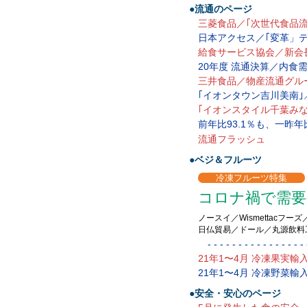
●流通のページ
三菱食品／｢次世代食品
日本アクセス／｢変革」
給食サービス協会／新会
20年度 流通決算／内食
三井食品／物産流通グル
｢イオンタウン吉川美南｣
｢イオンスタイル千葉みな
前年比93.1％も、一昨年比
流通フラッシュ
●ベジ＆フルーツ
冷凍フルーツ特集
コロナ禍で需要
ノースイ／Wismettacフ
日仏貿易／ドール／丸源飲料
- - - - - - - - - - - - - - - - -
21年1〜4月 冷凍果実輸
21年1〜4月 冷凍野菜輸
●安全・安心のページ