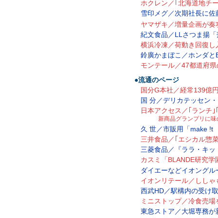
ホクレン／｢北海道地チーズ
雪印メグ／次期社長に佐
ヤマザキ／増量企画が奏
紀文食品／LLさつま揚
横浜冷凍／荷動き回復し
鈴廣かまぼこ／ホンダと
モンテール／47都道府
●流通のページ
国分G本社／経常139億
国 分／デリカテッセン
日本アクセス／｢ランチ｣
新商品グランプリに味の
久 世／市販用「make !
三井食品／｢エシカル惣
三菱食品／『ララ・キッ
カスミ「BLANDE研究学
ダイエーなどイオングル
イオンリテール／ししゃ
西武HD／駅構内の受け
ミニストップ／冷食売場
東急ストア／大堀専務が