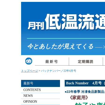
今とあしたが見えてくる
――
トップページ
>
バックナンバー／22年4月号
Back Number 4月
最新号
CONTENTS
●22年春季 冷凍食品新製
NEWS
《家庭用》
OPINION