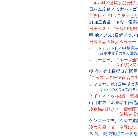
マルハN／健康食品分野
日ハム冷食／｢3大カテ
ニチレイ／｢サステナビ
JT加工食品／冷食・常温事
日東ベスト／冷食11億増
明 治／3つの横断ブラン
日清食品冷凍／冷凍ラー
イートアンドF／中華商
冷凍生餃子の無人販売
キユーピー／グループ全
ペイザンヌサラ
極 洋／売上目標は市販用
｢ニップンの冷凍食品で
シマダヤ／第3四半期は
チルドめんで2つのキャ
ケイエス／
「実
池内社長
山口市で「葛原猪平伝講
冷食協の動き／消費者団
意見交換会をオ
ケンコーマヨ／冷凍で素
冷めん協／省エネ等につ
米 久／簡便調理ニーズ