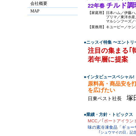
会社概要
チルド調
22年春
MAP
【家庭用】日本ハム／伊藤ハ
プリマ／東洋水産／日
マルシンフーズ／ヤマザ
【業務用】キユーピー／ケン
●ニッスイ特集 〜エント
注目の集まる｢
若年層に提案
●インタビュースペシャル!
原料高・商品安を
を広げたい
塚
日東ベスト社長
●業績・方針・トピックス
MCC／｢ポートアイラン
味の素冷凍食品「ギョー
｢シュウマイの日」記念