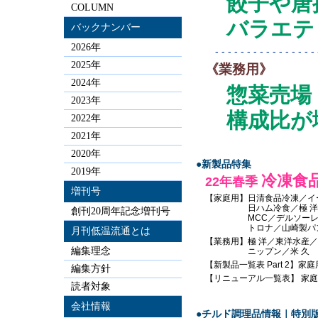
餃子や唐
COLUMN
バラエテ
バックナンバー
2026年
- - - - - - - - - - - - - - - - -
2025年
《業務用》
2024年
惣菜売場
2023年
構成比が
2022年
2021年
2020年
●新製品特集
2019年
冷凍食
22年春季
増刊号
【家庭用】日清食品冷凍／イ
日ハム冷食／極 洋／シ
創刊20周年記念増刊号
MCC／デルソーレ／井
トロナ／山崎製パン／
月刊低温流通とは
【業務用】極 洋／東洋水産
編集理念
ニップン／米 久
【新製品一覧表 Part 2】家
編集方針
【リニューアル一覧表】 家
読者対象
会社情報
●チルド調理品情報｜特別