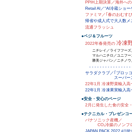
PPIH上期決算／海外へ
Retail AI／“AI冷蔵シ
ファミマ／｢春のおむす
帰省や成人式で大人数メ
流通フラッシュ
●ベジ＆フルーツ
冷凍
2022年春発売の
ニチレイ／ライフフーズ／
マルハニチロ／ユニフーズ
勝美ジャパン／ニチノウ／
- - - - - - - - - - - - - - - - -
サラダクラブ／｢ブロッ
スーパースプラウ
22年1月 冷凍野菜輸入
22年1月 冷凍果実輸入
●安全・安心のページ
2月に発生した食の安全
●テクニカル・プレゼンコ
パナソニック産機／
CO₂冷媒のノンフロ
JAPAN PACK 2022
4日間