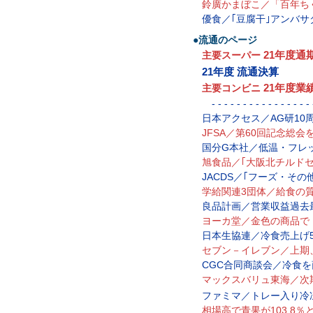
鈴廣かまぼこ／「百年ち
優食／｢豆腐干｣アンバ
●流通のページ
21年度通
主要スーパー
21年度 流通決算
21年度業
主要コンビニ
- - - - - - - - - - - - - - - - -
日本アクセス／AG研10
JFSA／第60回記念総会
国分G本社／低温・フレ
旭食品／｢大阪北チルド
JACDS／｢フーズ・その
学給関連3団体／給食の
良品計画／営業収益過去
ヨーカ堂／金色の商品で
日本生協連／冷食売上げ5
セブン－イレブン／上期
CGC合同商談会／冷食
マックスバリュ東海／次
ファミマ／トレー入り冷
相場高で青果が103.8％