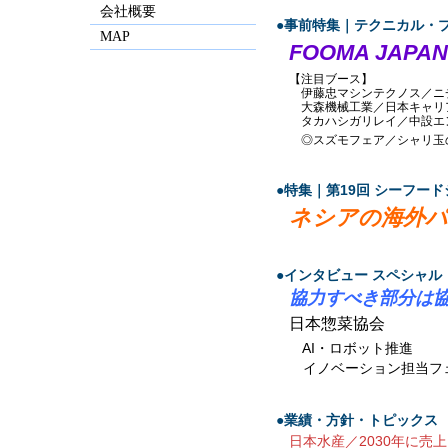
会社概要
●事前特集｜テクニカル・
MAP
FOOMA JAPA
【注目ブース】
伊藤忠マシンテクノス／ニチ
大森機械工業／日本キャリ
タカハシガリレイ／中設エ
◎スズモフェア／シャリ玉
●特集｜第19回 シーフー
ネシアの海外パ
●インタビュー スペシャル
協力すべき部分は協
日本惣菜協会
AI・ロボット推進
イノベーション担当フ
●業績・方針・トピックス
日本水産／2030年に売上