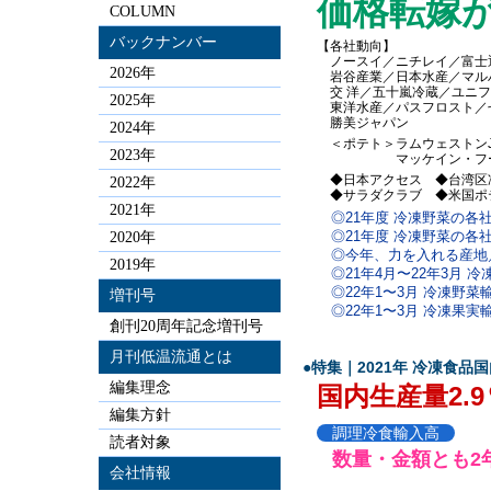
価格転嫁
COLUMN
バックナンバー
【各社動向】
ノースイ／ニチレイ／富士
2026年
岩谷産業／日本水産／マル
交 洋／五十嵐冷蔵／ユニフ
2025年
東洋水産／パスフロスト／せ
勝美ジャパン
2024年
＜ポテト＞ラムウェストンJ
2023年
マッケイン・フーズ
◆日本アクセス ◆台湾区
2022年
◆サラダクラブ ◆米国ポ
2021年
◎21年度 冷凍野菜の各
◎21年度 冷凍野菜の各
2020年
◎今年、力を入れる産地
2019年
◎21年4月〜22年3月 
◎22年1〜3月 冷凍野菜
増刊号
◎22年1〜3月 冷凍果実
創刊20周年記念増刊号
月刊低温流通とは
●特集｜2021年 冷凍食
編集理念
国内生産量2.9％
編集方針
調理冷食輸入高
読者対象
数量・金額とも2
会社情報