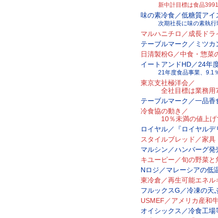
新中計目標は食品3991億
味の素冷食／低糖質アイ
次期社長に味の素執行理
マルハニチロ／成長ドラ
テーブルマーク／ミツカ
日清製粉G／中食・惣菜
イートアンドHD／24年度
21年度食品事業、9.1％
東京支社極洋会／
全社目標は業務用750
テーブルマーク／一品香
冷食協の動き／
10％未満の値上げで
ロイヤル／『ロイヤルデ
スタイルブレッド／家具
マルシン／ハンバーグ発
キユーピー／旬の野菜と
Nロジ／マレーシアの低
東冷倉／再生可能エネル
フルックスG／冷凍の天
USMEF／アメリカ産和
オイシックス／冷食工場