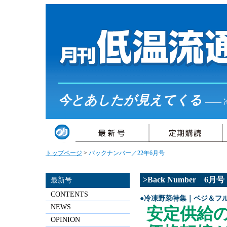
今とあしたが見えてくる
――
トップページ
>
バックナンバー／22年6月号
>Back Number 6
最新号
CONTENTS
●冷凍野菜特集｜ベジ＆フル
NEWS
安定供給
OPINION