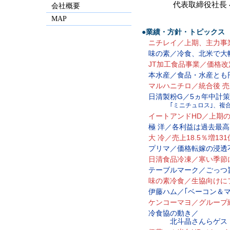
代表取締役社長
会社概要
MAP
●業績・方針・トピックス
ニチレイ／上期、主力事
味の素／冷食、北米で大
JT加工食品事業／価格
本水産／食品・水産とも
マルハニチロ／統合後 
日清製粉G／5ヵ年中計策
｢ミニチュロス｣、複
イートアンドHD／上期の
極 洋／各利益は過去最
大 冷／売上18.5％増1
プリマ／価格転嫁の浸透
日清食品冷凍／寒い季節
テーブルマーク／ごっつ
味の素冷食／生協向けに
伊藤ハム／｢ベーコン＆
ケンコーマヨ／グループ
冷食協の動き／
北斗晶さんらゲストに