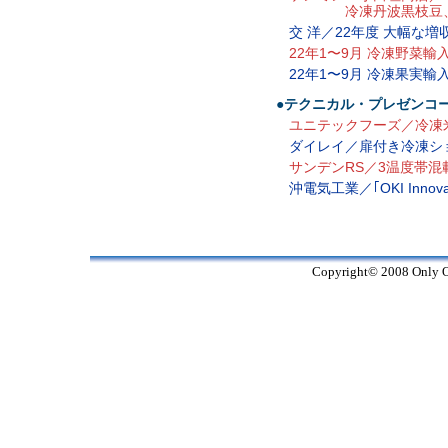
冷凍丹波黒枝豆、10
交 洋／22年度 大幅な
22年1〜9月 冷凍野菜輸
22年1〜9月 冷凍果実輸
●テクニカル・プレゼンコ
ユニテックフーズ／冷凍
ダイレイ／扉付き冷凍シ
サンデンRS／3温度帯混載
沖電気工業／｢OKI Innovat
Copyright© 2008 Only On