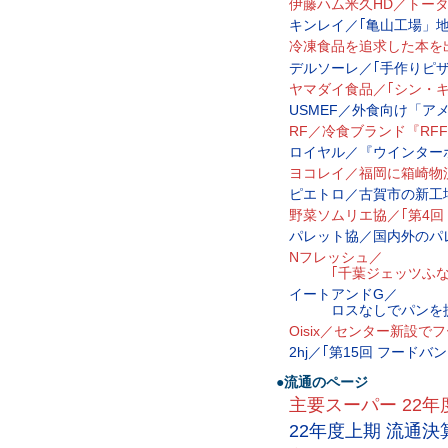
伊藤ハム米久HD／トー
キンレイ／｢亀山工場」
冷凍食品を追求した本を
デルソーレ／｢手作りピ
ヤマダイ食品／｢シン・
USMEF／外食向け「ア
RF／冷食ブランド『RF
ロイヤル／『ウインターホ
ヨコレイ／福岡に箱崎物
ピエトロ／古賀市の新工
野菜ソムリエ協／｢第4回
パレット協／国内外のパ
Nフレッシュ／
｢千葉ジェッツふなば
イートアンドG／
ロスなしでパンを提
Oisix／センター新設
2hj／｢第15回 フード
●流通のページ
主要スーパー 22年
22年度上期 流通決