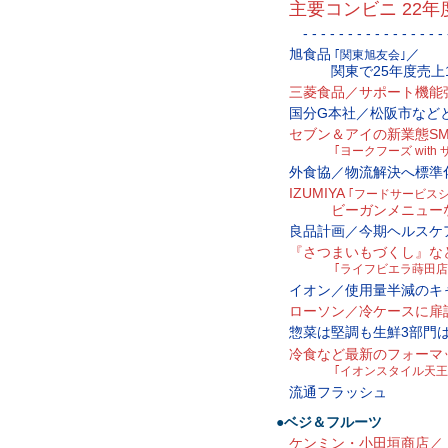
主要コンビニ 22
- - - - - - - - - - - - - - - - -
旭食品
／
｢関東旭友会｣
関東で25年度売上15
三菱食品／サポート機能
国分G本社／松阪市など
セブン＆アイの新業態S
｢ヨークフーズ wit
外食協／物流解決へ標準
IZUMIYA
｢フードサービスシ
ビーガンメニューな
良品計画／今期ヘルスケ
『さつまいもづくし』な
｢ライフビエラ蒔田店
イオン／使用量半減のキ
ローソン／冷ケースに扉
惣菜は堅調も生鮮3部門
冷食など最新のフォーマ
｢イオンスタイル天王
流通フラッシュ
●ベジ＆フルーツ
ケンミン・小田垣商店／