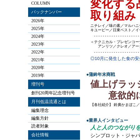
変化する
COLUMN
取り組み
バックナンバー
2026年
ニチレイ／味の素／マルハニ
2025年
キユーピー／日東ベスト／イ
- - - - - - - - - - - - - - - - - - - - - -
2024年
＜テクニカル・プレゼンコー
2023年
アンリツ／クレオ／アーシ
2022年
- - - - - - - - - - - - - - - - - - - - - -
◎10月に発生した食の
2021年
2020年
●蒲鉾年末商戦
2019年
値上げラッ
増刊号
意欲的に
創刊20周年記念増刊号
月刊低温流通とは
【各社紹介】 鈴廣かまぼこ
編集理念
編集方針
●業界人インタビュー
読者対象
人と人のつながり
会社情報
シンプロット・ジャ