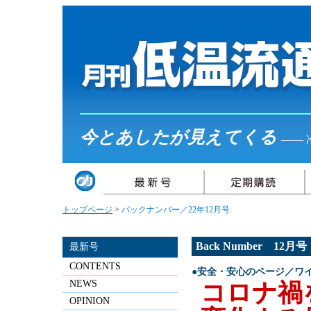
今とあしたが見えてくる
――
トップページ
>
バックナンバー／22年12月号
Back Number 12月
最新号
CONTENTS
●安全・安心のページ／ワ
NEWS
コロナ禍
OPINION