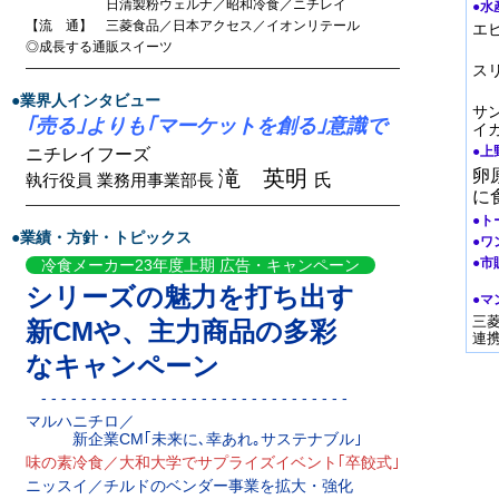
日清製粉ウェルナ／昭和冷食／ニチレイ
●水
【流 通】 三菱食品／日本アクセス／イオンリテール
エ
北
◎成長する通販スイーツ
————————————————————————————
ス
同
●業界人インタビュー
サ
｢売る｣よりも｢マーケットを創る｣意識で
イ
●上
ニチレイフーズ
滝 英明
卵
執行役員 業務用事業部長
氏
に
————————————————————————————
●ト
●業績・方針・トピックス
●ワ
●市
冷食メーカー23年度上期 広告・キャンペーン
全
シリーズの魅力を打ち出す
●マ
三
新CMや、主力商品の多彩
連携
なキャンペーン
- - - - - - - - - - - - - - - - - - - - - - - - - - - - - - -
マルハニチロ／
新企業CM｢未来に､幸あれ｡サステナブル｣
味の素冷食／大和大学でサプライズイベント｢卒餃式｣
ニッスイ／チルドのベンダー事業を拡大・強化