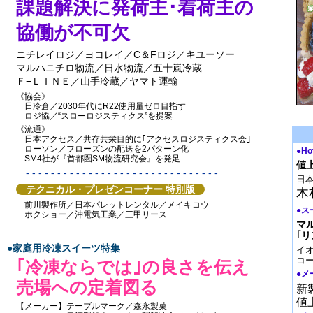
課題解決に発荷主･着荷主の
協働が不可欠
ニチレイロジ／ヨコレイ／C＆Fロジ／キユーソー
マルハニチロ物流／日水物流／五十嵐冷蔵
Ｆ−ＬＩＮＥ／山手冷蔵／ヤマト運輸
《協会》
日冷倉／2030年代にR22使用量ゼロ目指す
ロジ協／“スローロジスティクス”を提案
《流通》
日本アクセス／共存共栄目的に｢アクセスロジスティクス会｣
ローソン／フローズンの配送を2パターン化
●Ho
SM4社が『首都圏SM物流研究会』を発足
値
- - - - - - - - - - - - - - - - - - - - - - - - - - - - - - -
日
テクニカル・プレゼンコーナー 特別版
木
前川製作所／日本パレットレンタル／メイキコウ
●ス
ホクショー／沖電気工業／三甲リース
マ
————————————————————————————
｢リ
●家庭用冷凍スイーツ特集
イオ
コ
｢冷凍ならでは｣の良さを伝え
●メ
売場への定着図る
新
値
【メーカー】テーブルマーク／森永製菓