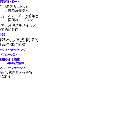
産原料レポート
ビ／ARアカエビの
部漁場操業へ
リ身／Aシーズンは前年と
価格にダウン
ンマ／冷凍スルメイカ／
カ類需給動向
野発
原料不足､直接･間接的
食品全体に影響
ーク＆ウオッチング
ンフローズン
販用冷食＆惣菜
国特売情報
ンスリーフラッシュ
菱食品､広島県と包括的
協定 他