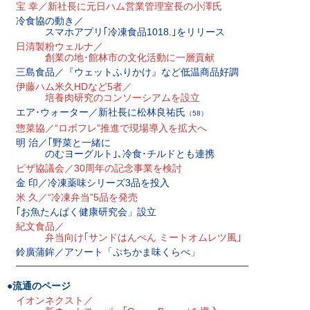
宝 幸／新社長に元日ハム営業管理室長の小澤氏
冷食協の動き／
スマホアプリ｢冷凍食品1018.｣をリリース
日清製粉ウェルナ／
創業の地･館林市の文化活動に一層貢献
三島食品／『ウェットふりかけ』など低温商品好調
伊藤ハム米久HDなど5者／
培養肉研究のコンソーシアムを設立
エア･ウォーター／新社長に松林良祐氏
（58）
惣菜協／“ロボフレ”推進で現場導入を拡大へ
明 治／｢野菜と一緒に
のむヨーグルト｣､冷食･チルドとも連携
ピザ協議会／30周年の記念事業を検討
金 印／冷凍薬味シリーズ3品を投入
米 久／“冷凍弁当”5品を発売
｢お魚たんぱく健康研究会」設立
紀文食品／
弁当向け｢サンドはんぺん ミートオムレツ風｣
鈴廣蒲鉾／アソート「ぷちかま味くらべ」
————————————————————————————
●流通のページ
イオンネクスト／