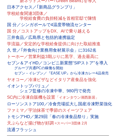
新ネットスーパー｢Green Beans｣を導入
日本アクセス／｢新商品グランプリ」
学校給食関連3団体／
学校給食費の負担軽減を首相官邸で陳情
国 分／シンガポールで4温度帯物流センター
国 分／コストアップをDX、AIで乗り越える
三井食品／広島県と包括的連携協定
学流協／安定的な学校給食提供に向けた取組推進
久 世／｢外食向け業務用食材展示会」に3162名
トーホー／営業利益3期ぶりに黒字、過去最高に
セブン＆アイHD／コンビニ新業態“SIPストア”を導入
グループ共通PCの稼働を開始
セブン－イレブン／『EASE UP』から冷凍カレー4品発売
ヤオコー／冷凍ピザなどイタリア産食品を強化
イオントップバリュ／
シェフ監修の冷凍中華、980円で発売
SC内に冷凍自販機を設置
「イオンタウン湖西新居」
ローソンストア100／冷食売場拡大し国産冷凍野菜強化
ファミマ／宇治抹茶で季節のスイーツフェア
トモシアHD／第29回「春の冷凍食品祭り」実施
天ぷらなど揚げ物が好調
=スーパー3団体 2月
流通フラッシュ
————————————————————————————