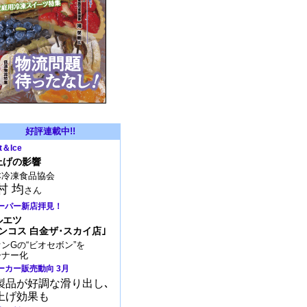
好評連載中!!
t＆Ice
上げの影響
本冷凍食品協会
村 均
さん
ーパー新店拝見！
ルエツ
ンコス 白金ザ･スカイ店｣
ンGの“ビオセボン”を
ーナー化
ーカー販売動向 3月
製品が好調な滑り出し､
上げ効果も